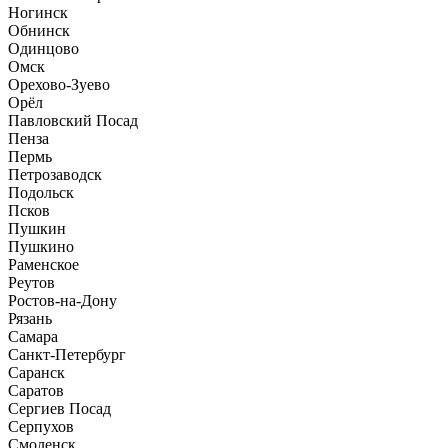
Ногинск
Обнинск
Одинцово
Омск
Орехово-Зуево
Орёл
Павловский Посад
Пенза
Пермь
Петрозаводск
Подольск
Псков
Пушкин
Пушкино
Раменское
Реутов
Ростов-на-Дону
Рязань
Самара
Санкт-Петербург
Саранск
Саратов
Сергиев Посад
Серпухов
Смоленск