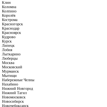
Клин
Коломна
Колпино
Королёв
Кострома
Красногорск
Краснодар
Красноярск
Кудрово
Курск
Липецк
Лобня
Лыткарино
Люберцы
Москва
Московский
Мурманск
Мытищи
Набережные Челны
Нахабино
Нижний Новгород
Нижний Тагил
Новомосковск
Новосибирск
Новочебоксарск