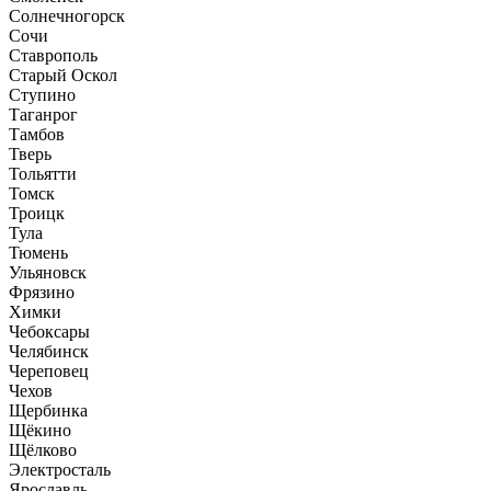
Солнечногорск
Сочи
Ставрополь
Старый Оскол
Ступино
Таганрог
Тамбов
Тверь
Тольятти
Томск
Троицк
Тула
Тюмень
Ульяновск
Фрязино
Химки
Чебоксары
Челябинск
Череповец
Чехов
Щербинка
Щёкино
Щёлково
Электросталь
Ярославль