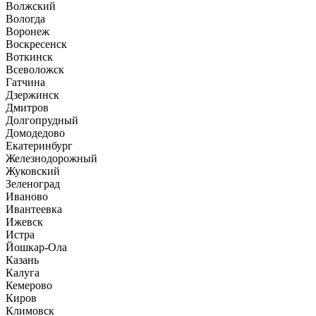
Волжский
Вологда
Воронеж
Воскресенск
Воткинск
Всеволожск
Гатчина
Дзержинск
Дмитров
Долгопрудный
Домодедово
Екатеринбург
Железнодорожный
Жуковский
Зеленоград
Иваново
Ивантеевка
Ижевск
Истра
Йошкар-Ола
Казань
Калуга
Кемерово
Киров
Климовск