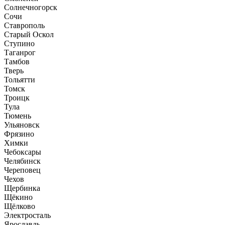
Солнечногорск
Сочи
Ставрополь
Старый Оскол
Ступино
Таганрог
Тамбов
Тверь
Тольятти
Томск
Троицк
Тула
Тюмень
Ульяновск
Фрязино
Химки
Чебоксары
Челябинск
Череповец
Чехов
Щербинка
Щёкино
Щёлково
Электросталь
Ярославль