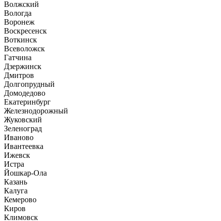
Волжский
Вологда
Воронеж
Воскресенск
Воткинск
Всеволожск
Гатчина
Дзержинск
Дмитров
Долгопрудный
Домодедово
Екатеринбург
Железнодорожный
Жуковский
Зеленоград
Иваново
Ивантеевка
Ижевск
Истра
Йошкар-Ола
Казань
Калуга
Кемерово
Киров
Климовск