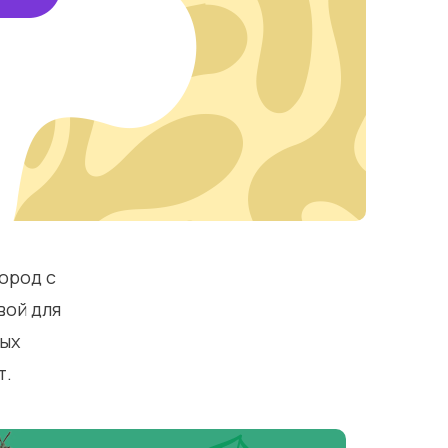
Город с
вой для
ных
т.