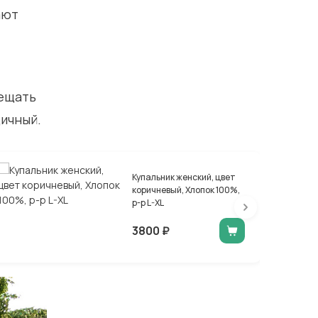
ают
сещать
дичный.
Купальник женский, цвет
коричневый, Хлопок 100%,
р-р L-XL
3800 ₽