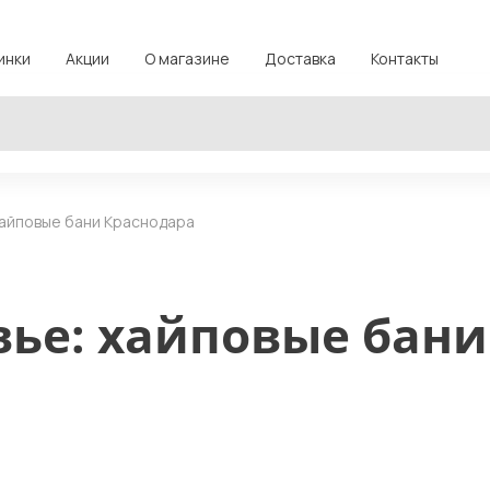
инки
Акции
О магазине
Доставка
Контакты
хайповые бани Краснодара
вье: хайповые бани