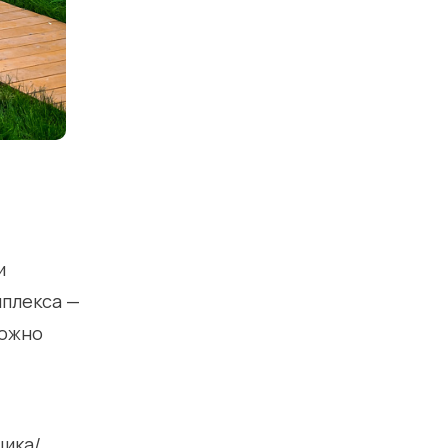
и
мплекса —
можно
щика/