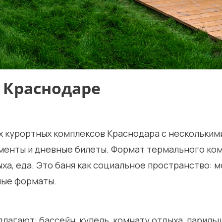
в Краснодаре
их курортных комплексов Краснодара с нескольким
менты и дневные билеты. Формат термального ко
ыха, еда. Это баня как социальное пространство: 
зные форматы.
агают: бассейн, купель, комнату отдыха, париль