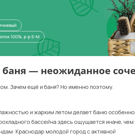
ричневый
опок 100%, р-р S-M
 баня — неожиданное соч
дом. Зачем ещё и баня? Но именно поэтому.
влажностью и жарким летом делает баню особенно
прохладного бассейна здесь ощущается иначе, чем 
ндам: Краснодар молодой город с активной