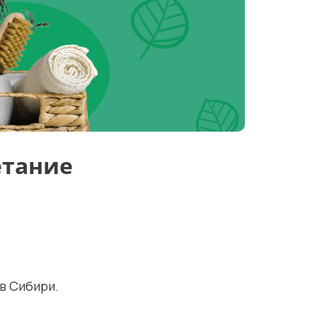
етание
в Сибири.