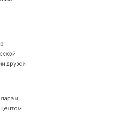
из
усской
ии друзей
пара и
акцентом