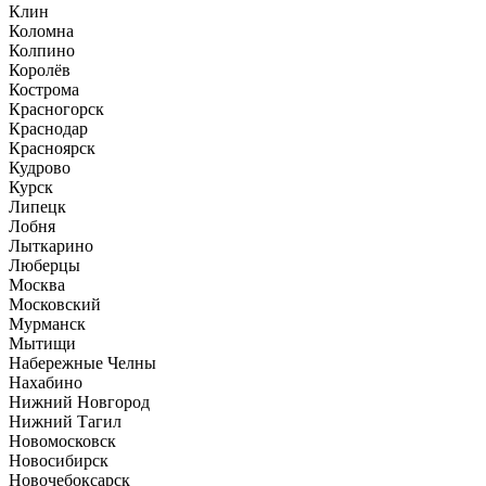
Клин
Коломна
Колпино
Королёв
Кострома
Красногорск
Краснодар
Красноярск
Кудрово
Курск
Липецк
Лобня
Лыткарино
Люберцы
Москва
Московский
Мурманск
Мытищи
Набережные Челны
Нахабино
Нижний Новгород
Нижний Тагил
Новомосковск
Новосибирск
Новочебоксарск