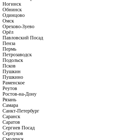
Ногинск
Обнинск
Одинцово
Омск
Орехово-Зуево
Орёл
Павловский Посад
Пенза
Пермь
Петрозаводск
Подольск
Псков
Пушкин
Пушкино
Раменское
Реутов
Ростов-на-Дону
Рязань
Самара
Санкт-Петербург
Саранск
Саратов
Сергиев Посад
Серпухов
Смоленск