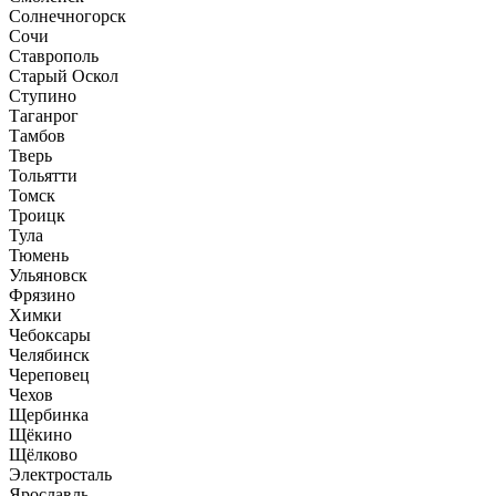
Солнечногорск
Сочи
Ставрополь
Старый Оскол
Ступино
Таганрог
Тамбов
Тверь
Тольятти
Томск
Троицк
Тула
Тюмень
Ульяновск
Фрязино
Химки
Чебоксары
Челябинск
Череповец
Чехов
Щербинка
Щёкино
Щёлково
Электросталь
Ярославль