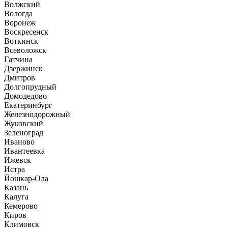
Волжский
Вологда
Воронеж
Воскресенск
Воткинск
Всеволожск
Гатчина
Дзержинск
Дмитров
Долгопрудный
Домодедово
Екатеринбург
Железнодорожный
Жуковский
Зеленоград
Иваново
Ивантеевка
Ижевск
Истра
Йошкар-Ола
Казань
Калуга
Кемерово
Киров
Климовск