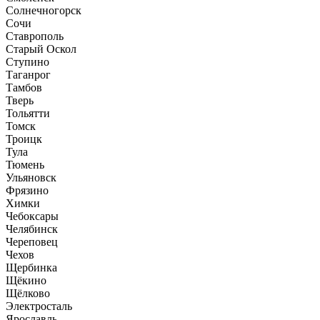
Солнечногорск
Сочи
Ставрополь
Старый Оскол
Ступино
Таганрог
Тамбов
Тверь
Тольятти
Томск
Троицк
Тула
Тюмень
Ульяновск
Фрязино
Химки
Чебоксары
Челябинск
Череповец
Чехов
Щербинка
Щёкино
Щёлково
Электросталь
Ярославль