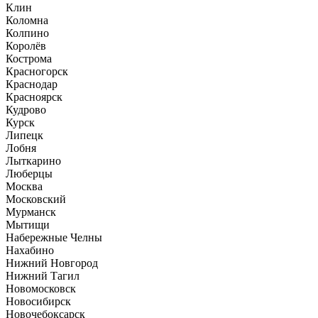
Клин
Коломна
Колпино
Королёв
Кострома
Красногорск
Краснодар
Красноярск
Кудрово
Курск
Липецк
Лобня
Лыткарино
Люберцы
Москва
Московский
Мурманск
Мытищи
Набережные Челны
Нахабино
Нижний Новгород
Нижний Тагил
Новомосковск
Новосибирск
Новочебоксарск