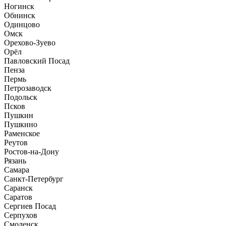
Ногинск
Обнинск
Одинцово
Омск
Орехово-Зуево
Орёл
Павловский Посад
Пенза
Пермь
Петрозаводск
Подольск
Псков
Пушкин
Пушкино
Раменское
Реутов
Ростов-на-Дону
Рязань
Самара
Санкт-Петербург
Саранск
Саратов
Сергиев Посад
Серпухов
Смоленск