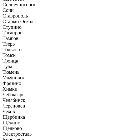
Солнечногорск
Сочи
Ставрополь
Старый Оскол
Ступино
Таганрог
Тамбов
Тверь
Тольятти
Томск
Троицк
Тула
Тюмень
Ульяновск
Фрязино
Химки
Чебоксары
Челябинск
Череповец
Чехов
Щербинка
Щёкино
Щёлково
Электросталь
Ярославль