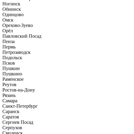
Ногинск
Обнинск
Одинцово
Омск
Орехово-Зуево
Орёл
Павловский Посад
Пенза
Пермь
Петрозаводск
Подольск
Псков
Пушкин
Пушкино
Раменское
Реутов
Ростов-на-Дону
Рязань
Самара
Санкт-Петербург
Саранск
Саратов
Сергиев Посад
Серпухов
Смоленск