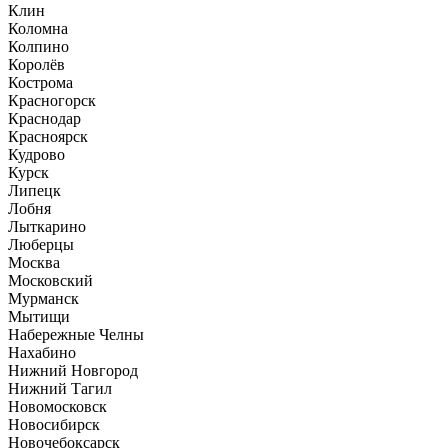
Клин
Коломна
Колпино
Королёв
Кострома
Красногорск
Краснодар
Красноярск
Кудрово
Курск
Липецк
Лобня
Лыткарино
Люберцы
Москва
Московский
Мурманск
Мытищи
Набережные Челны
Нахабино
Нижний Новгород
Нижний Тагил
Новомосковск
Новосибирск
Новочебоксарск