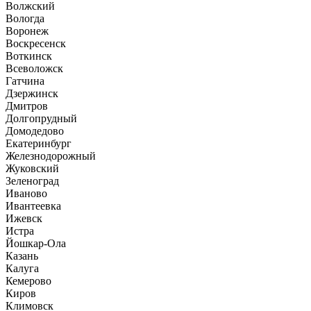
Волжский
Вологда
Воронеж
Воскресенск
Воткинск
Всеволожск
Гатчина
Дзержинск
Дмитров
Долгопрудный
Домодедово
Екатеринбург
Железнодорожный
Жуковский
Зеленоград
Иваново
Ивантеевка
Ижевск
Истра
Йошкар-Ола
Казань
Калуга
Кемерово
Киров
Климовск