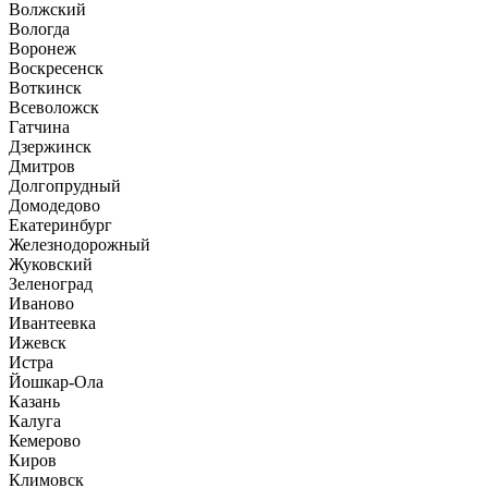
Волжский
Вологда
Воронеж
Воскресенск
Воткинск
Всеволожск
Гатчина
Дзержинск
Дмитров
Долгопрудный
Домодедово
Екатеринбург
Железнодорожный
Жуковский
Зеленоград
Иваново
Ивантеевка
Ижевск
Истра
Йошкар-Ола
Казань
Калуга
Кемерово
Киров
Климовск