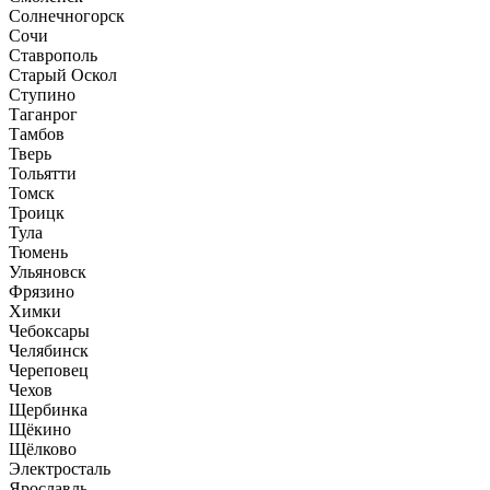
Солнечногорск
Сочи
Ставрополь
Старый Оскол
Ступино
Таганрог
Тамбов
Тверь
Тольятти
Томск
Троицк
Тула
Тюмень
Ульяновск
Фрязино
Химки
Чебоксары
Челябинск
Череповец
Чехов
Щербинка
Щёкино
Щёлково
Электросталь
Ярославль