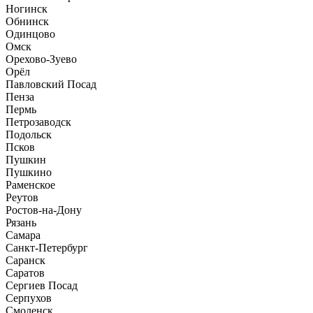
Ногинск
Обнинск
Одинцово
Омск
Орехово-Зуево
Орёл
Павловский Посад
Пенза
Пермь
Петрозаводск
Подольск
Псков
Пушкин
Пушкино
Раменское
Реутов
Ростов-на-Дону
Рязань
Самара
Санкт-Петербург
Саранск
Саратов
Сергиев Посад
Серпухов
Смоленск