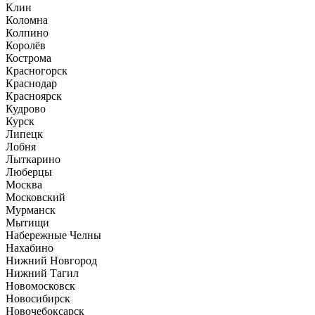
Клин
Коломна
Колпино
Королёв
Кострома
Красногорск
Краснодар
Красноярск
Кудрово
Курск
Липецк
Лобня
Лыткарино
Люберцы
Москва
Московский
Мурманск
Мытищи
Набережные Челны
Нахабино
Нижний Новгород
Нижний Тагил
Новомосковск
Новосибирск
Новочебоксарск